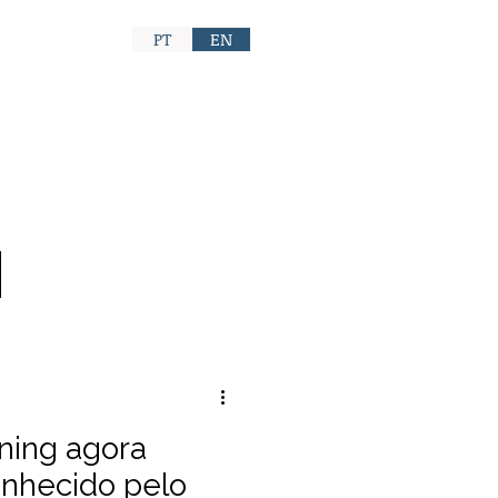
PT
EN
CONTATO
ning agora
onhecido pelo