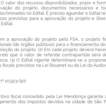
 O valor dos recursos disponibilizados, prazo e forma
ovação do projeto, documentos necessários e to
scriminados no Edital. É preciso aguardar o Edital re
azos previstos para a aprovação do projeto e liber
Edital.
Com a aprovação do projeto pelo FSA, o projeto fic
cionais (de órgãos públicos) para o financiamento d
leção do projeto. (2) Em cada projeto deverá haver
ndo que o valor de referida contrapartida será d
poca. (3) O Edital vigente determinará se o propon
s fiscais previstos na Lei Rouanet ou da Lei do Audiov
nº 10.923/90)
entivo fiscal concedido pela Lei Mendonça garante a
amento dos impostos devidos na cidade de São Pau