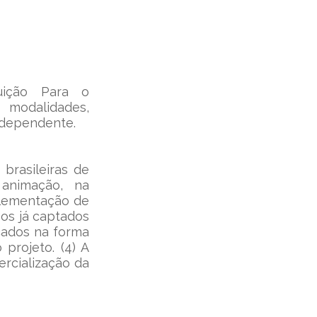
uição Para o 
odalidades, 
ndependente.
brasileiras de 
nimação, na 
lementação de 
s já captados 
cados na forma 
rojeto. (4) A 
rcialização da 