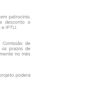
em patrocínio. 
e desconto o 
S e IPTU.
 Comissão de 
 os prazos de 
lmente no mês 
projeto poderá 