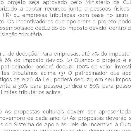
 o projeto seja aprovado pelo Ministério da Cult
rizado a captar recursos junto a pessoas físicas
(IR) ou empresas tributadas com base no lucro r
o. Os incentivadores que apoiarem o projeto poderã
desembolsado deduzido do imposto devido, dentro do
slação tributária.
orma de dedução: Para empresas, até 4% do imposto 
até 6% do imposto devido. (2) Quando o projeto é 
o patrocinador poderá deduzir 100% do valor invest
ites tributários acima. (3) O patrocinador que apo
igos 25 e 26 da Lei, poderá deduzir, em seu impost
ente a 30% para pessoa jurídica e 60% para pessoa 
limites tributários acima.
1) As propostas culturais devem ser apresentada
 novembro de cada ano; (2) As propostas deverão s
és do Sistema de Apoio às Leis de Incentivo à Cult
 formulários e apresentação dos documentos obrig