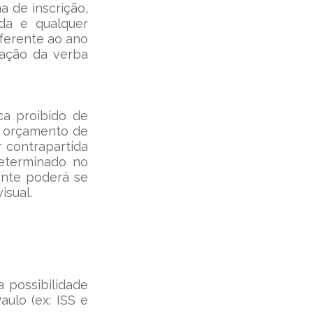
 de inscrição, 
da e qualquer 
ferente ao ano 
ação da verba 
a proibido de 
o orçamento de 
 contrapartida 
eterminado no 
ente poderá se 
isual.
 possibilidade 
lo (ex: ISS e 