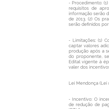
- Procedimento: (1)
requisitos de apr
informação serão di
de 2013. (2) Os pr
serão definidos por 
- Limitações: (1) 
captar valores adi
produção após a se
do proponente, se
Edital vigente à é
valer dos incentivo
Lei Mendonça (Lei 
- Incentivo: O inc
de redução de pag