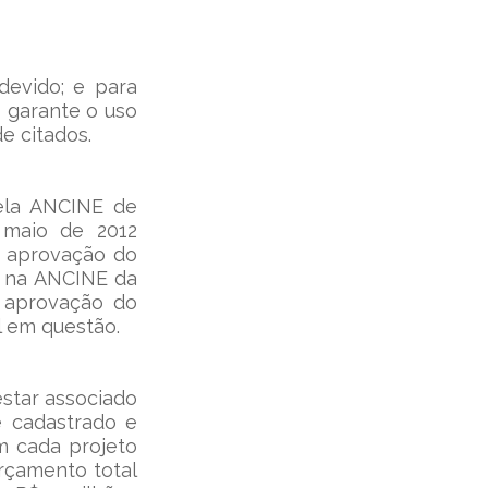
evido; e para 
 garante o uso 
e citados.
ela ANCINE de 
maio de 2012 
 aprovação do 
o na ANCINE da 
 aprovação do 
l em questão.
star associado 
 cadastrado e 
m cada projeto 
çamento total 