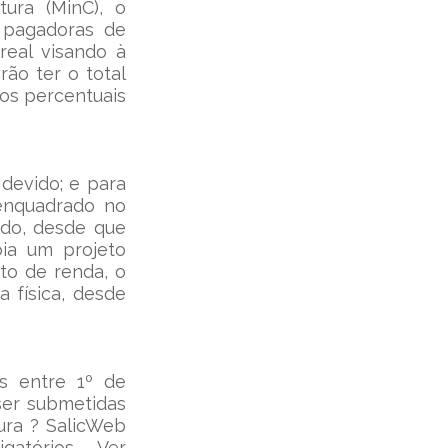
ura (MinC), o 
 pagadoras de 
eal visando à 
o ter o total 
s percentuais 
devido; e para 
enquadrado no 
ido, desde que 
ia um projeto 
o de renda, o 
física, desde 
s entre 1º de 
er submetidas 
ura ? SalicWeb 
atórios - Ver 