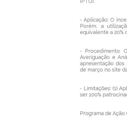
IPTU).
- Aplicação: O ince
Porém, a utiliza
equivalente a 20% d
- Procedimento: 
Averiguação e Anál
apresentação dos p
de março no site da
- Limitações: (1) A
ser 100% patrocinad
Programa de Ação 