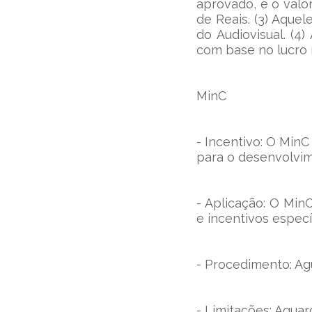
aprovado, e o valor
de Reais. (3) Aquel
do Audiovisual. (4)
com base no lucro 
MinC
- Incentivo: O Min
para o desenvolvim
- Aplicação: O Min
e incentivos especí
- Procedimento: Agu
- Limitações: Aguar