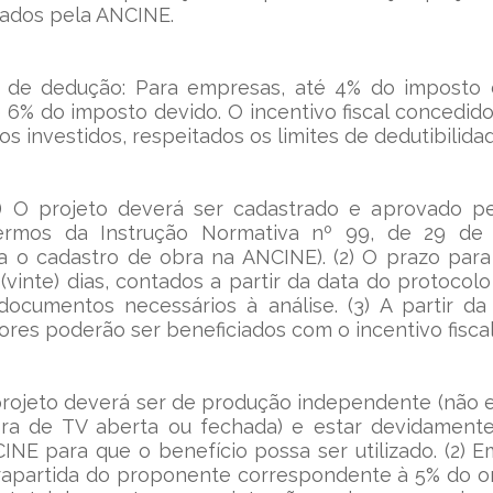
ados pela ANCINE.
a de dedução: Para empresas, até 4% do imposto d
é 6% do imposto devido. O incentivo fiscal concedido
s investidos, respeitados os limites de dedutibilidad
1) O projeto deverá ser cadastrado e aprovado p
rmos da Instrução Normativa nº 99, de 29 de 
a o cadastro de obra na ANCINE). (2) O prazo para
(vinte) dias, contados a partir da data do protocol
documentos necessários à análise. (3) A partir da
dores poderão ser beneficiados com o incentivo fisca
 projeto deverá ser de produção independente (não e
a de TV aberta ou fechada) e estar devidamente
NE para que o benefício possa ser utilizado. (2) E
rapartida do proponente correspondente à 5% do or