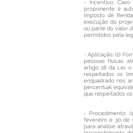
- Incentivo: Caso
proponente é auto
Imposto de Renda 
execução do projet
ou parte do valor 
permitidos pela legi
- Aplicação: (1) F
pessoas físicas, 
artigo 18 da Lei, 
respeitados os lim
enquadrado nos art
percentual equival
que respeitados os 
- Procedimento: (
fevereiro e 30 de
para análise atrav
(preenchimento de