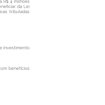
a R$ 4 milhões 
eficiar da Lei 
cas tributadas 
e investimento 
com benefícios 