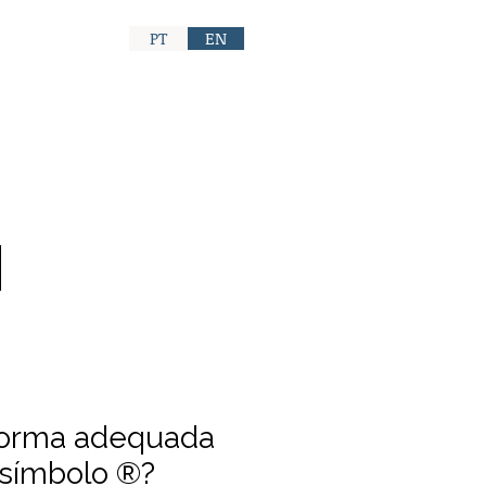
PT
EN
CONTATO
forma adequada
 símbolo ®?