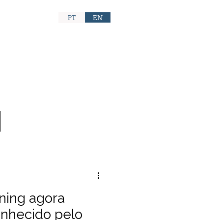
PT
EN
CONTATO
ning agora
onhecido pelo